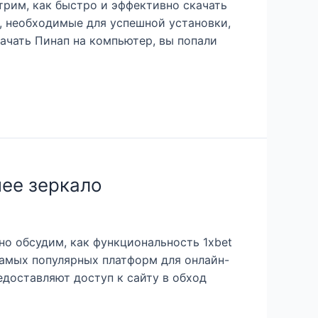
трим, как быстро и эффективно скачать
, необходимые для успешной установки,
ачать Пинап на компьютер, вы попали
ее зеркало
о обсудим, как функциональность 1xbet
самых популярных платформ для онлайн-
доставляют доступ к сайту в обход