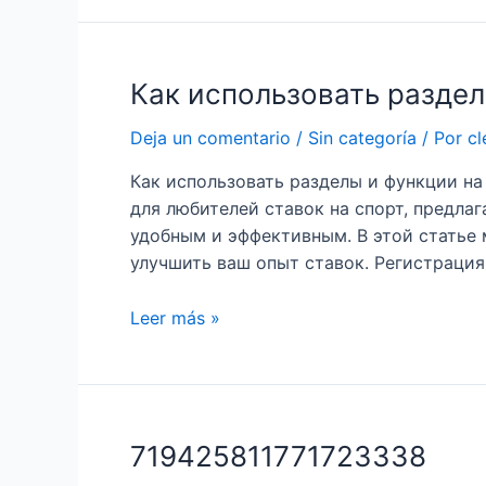
Скачать
Пин-
Ап
Как использовать раздел
актуальную
версию
Deja un comentario
/
Sin categoría
/ Por
cl
приложения
сегодня
Как использовать разделы и функции н
для любителей ставок на спорт, предла
удобным и эффективным. В этой статье 
улучшить ваш опыт ставок. Регистрация
Как
Leer más »
использовать
разделы
и
функции
719425811771723338
на
официальном