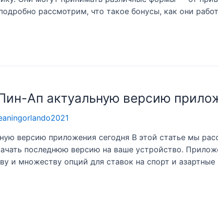
подробно рассмотрим, что такое бонусы, как они работ
 Пин-Ап актуальную версию прило
eaningorlando2021
ьную версию приложения сегодня В этой статье мы ра
качать последнюю версию на ваше устройство. Прилож
ву и множеству опций для ставок на спорт и азартные 