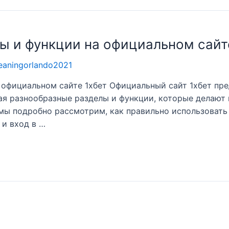
ы и функции на официальном сайт
eaningorlando2021
а официальном сайте 1хбет Официальный сайт 1хбет п
гая разнообразные разделы и функции, которые делаю
мы подробно рассмотрим, как правильно использовать
 и вход в …