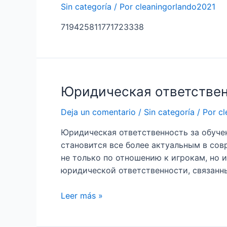
Sin categoría
/ Por
cleaningorlando2021
сайте
1хбет
719425811771723338
Юридическая ответственн
Deja un comentario
/
Sin categoría
/ Por
cl
Юридическая ответственность за обучен
становится все более актуальным в сов
не только по отношению к игрокам, но 
юридической ответственности, связанн
Юридическая
Leer más »
ответственность
за