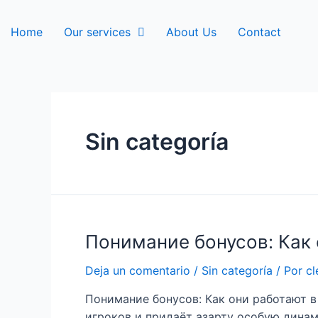
Ir
al
Home
Our services
About Us
Contact
contenido
Sin categoría
Понимание бонусов: Как 
Deja un comentario
/
Sin categoría
/ Por
cl
Понимание бонусов: Как они работают в
игроков и придаёт азарту особую дина