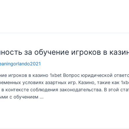
ость за обучение игроков в казин
eaningorlando2021
ие игроков в казино 1xbet Вопрос юридической ответ
ременных условиях азартных игр. Казино, такие как 1x
и в контексте соблюдения законодательства. В этой с
ыми с обучением …