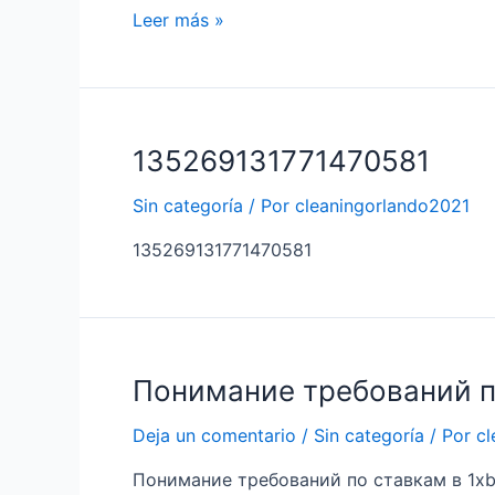
Максимизация
Leer más »
выигрышей
с
помощью
функций
135269131771470581
1xbet
рабочее
Sin categoría
/ Por
cleaningorlando2021
зеркало
135269131771470581
Понимание требований по
Deja un comentario
/
Sin categoría
/ Por
cl
Понимание требований по ставкам в 1xb