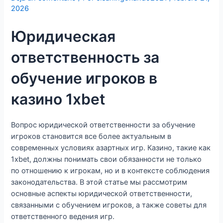
2026
Юридическая
ответственность за
обучение игроков в
казино 1xbet
Вопрос юридической ответственности за обучение
игроков становится все более актуальным в
современных условиях азартных игр. Казино, такие как
1xbet, должны понимать свои обязанности не только
по отношению к игрокам, но и в контексте соблюдения
законодательства. В этой статье мы рассмотрим
основные аспекты юридической ответственности,
связанными с обучением игроков, а также советы для
ответственного ведения игр.