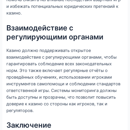
и избежать потенциальных юридических претензий к
казино.
Взаимодействие с
регулирующими органами
Казино должно поддерживать открытое
взаимодействие с регулирующими органами, чтобы
гарантировать соблюдение всех законодательных
норм. Это также включает регулярные отчёты о
проведённых обучениях, использовании игроками
инструментов самопомощи и соблюдении стандартов
ответственной игры. Системы мониторинга должны
быть доступны и прозрачны, что позволит повысить
доверие к казино со стороны как игроков, так и
регуляторов.
Заключение