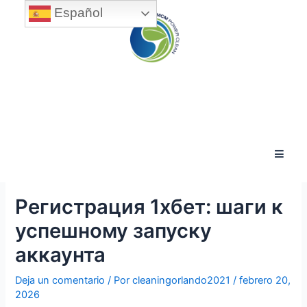
Español
Регистрация 1хбет: шаги к
успешному запуску
аккаунта
Deja un comentario
/ Por
cleaningorlando2021
/
febrero 20,
2026