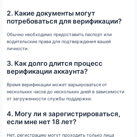
2. Какие документы могут
потребоваться для верификации?
Обычно необходимо предоставить паспорт или
водительские права для подтверждения вашей
личности.
3. Как долго длится процесс
верификации аккаунта?
Время верификации может варьироваться от
нескольких часов до нескольких дней в зависимости
от загруженности службы поддержки.
4. Могу ли я зарегистрироваться,
если мне нет 18 лет?
Нет, регистрацию могут проходить только лица