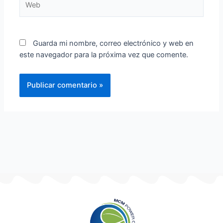
Guarda mi nombre, correo electrónico y web en
este navegador para la próxima vez que comente.