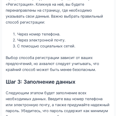
«Регистрация». Кликнув на неё, вы будете
перенаправлены на страницу, где необходимо
указывать свои данные. Важно выбрать правильный
способ регистрации:
Через номер телефона.
Через электронной почту.
С помощью социальных сетей.
Выбор способа регистрации зависит от ваших
предпочтений, но ахвалют следует учитывать, что
крайний способ может быть менее безопасным.
Шаг 3: Заполнение данных
Следующим этапом будет заполнение всех
необходимых данных. Введите ваш номер телефона
или электронную почту, а также придумайте надежный
пароль. Убедитесь, что пароль содержит как минимум