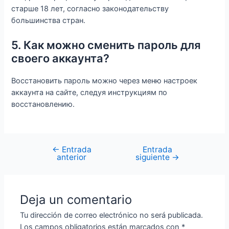
старше 18 лет, согласно законодательству
большинства стран.
5. Как можно сменить пароль для
своего аккаунта?
Восстановить пароль можно через меню настроек
аккаунта на сайте, следуя инструкциям по
восстановлению.
←
Entrada
Entrada
anterior
siguiente
→
Deja un comentario
Tu dirección de correo electrónico no será publicada.
Los campos obligatorios están marcados con
*