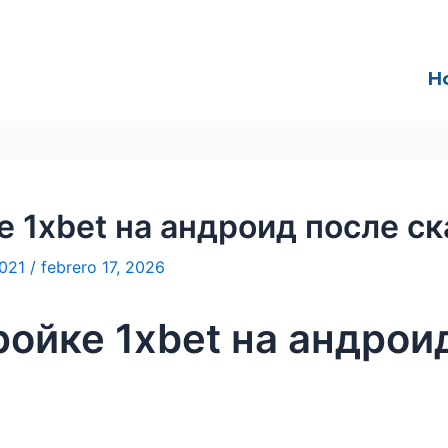
H
е 1xbet на андроид после с
2021
/
febrero 17, 2026
ойке 1xbet на андрои