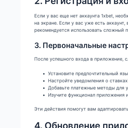
2. Регистрация и вх
Если у вас еще нет аккаунта 1xbet, нео
на экране. Если у вас уже есть аккаунт,
рекомендуется использовать сложный п
3. Первоначальные наст
После успешного входа в приложение, с
Установите предпочтительный язы
Настройте уведомления о ставках
Добавьте платежные методы для у
Изучите функционал приложения и 
Эти действия помогут вам адаптироват
4. Обновление прил