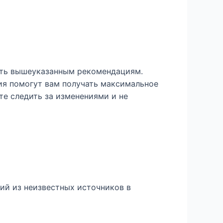
вать вышеуказанным рекомендациям.
ния помогут вам получать максимальное
те следить за изменениями и не
ний из неизвестных источников в