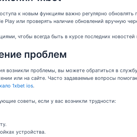
доступа к новым функциям важно регулярно обновлять
e Play или проверять наличие обновлений вручную чер
иями, чтобы всегда быть в курсе последних новостей 
ение проблем
я возникли проблемы, вы можете обратиться в службу
ении или на сайте. Часто задаваемые вопросы помога
кало 1xbet ios
.
ующие советы, если у вас возникли трудности:
ту.
ойках устройства.