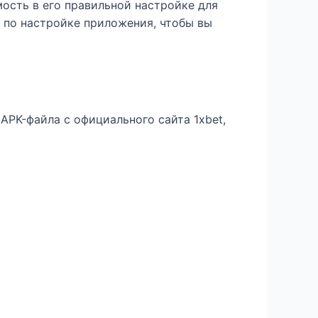
мость в его правильной настройке для
 по настройке приложения, чтобы вы
APK-файла с официального сайта 1xbet,