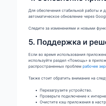
Для обеспечения стабильной работы и 
автоматическое обновление через Googl
Следите за изменениями и новыми функц
5. Поддержка и реш
Если во время использования приложени
используйте раздел «Помощь» в прилож
распространенных проблем
рабочее зер
Также стоит обратить внимание на след
Перезагрузите устройство.
Проверьте подключение к интерне
Очистите кэш приложения в настр