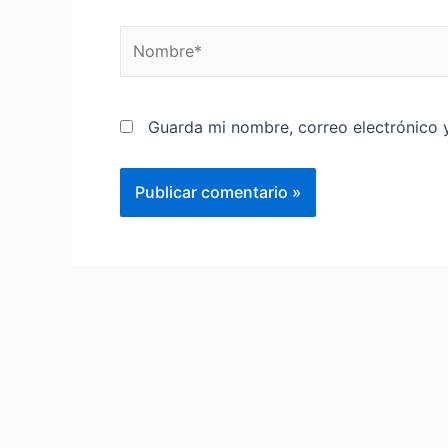
Guarda mi nombre, correo electrónico 