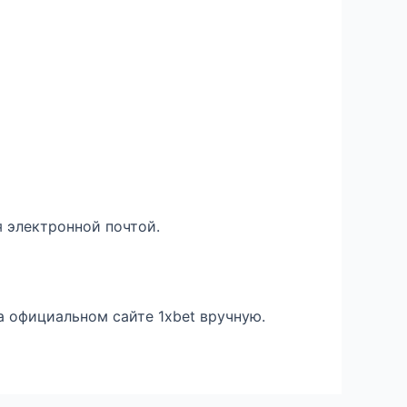
я электронной почтой.
а официальном сайте 1xbet вручную.