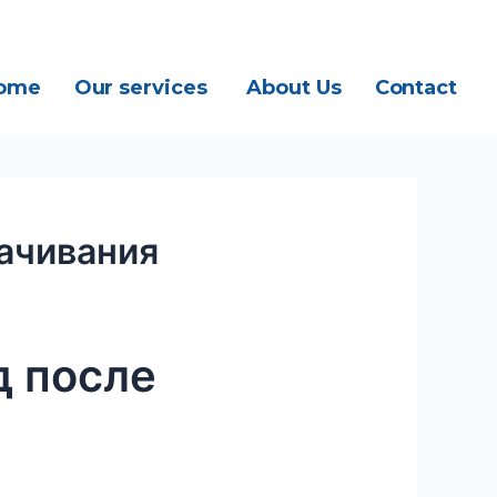
ome
Our services
About Us
Contact
качивания
д после