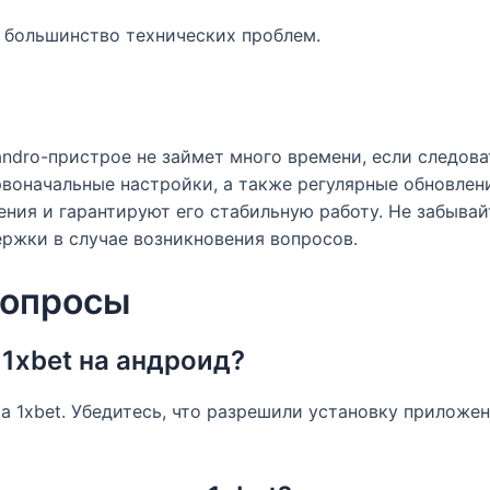
 большинство технических проблем.
andro-пристрое не займет много времени, если следо
рвоначальные настройки, а также регулярные обновле
ния и гарантируют его стабильную работу. Не забывай
ржки в случае возникновения вопросов.
вопросы
 1xbet на андроид?
а 1xbet. Убедитесь, что разрешили установку приложе