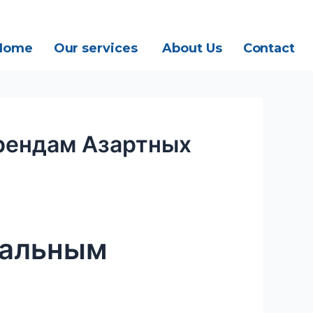
Home
Our services
About Us
Contact
Трендам Азартных
бальным