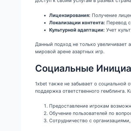
доступ к своим услугам в разных страна
Лицензирования:
Получение лицен
Локализации контента:
Перевод са
Культурной адаптации:
Учет культ
Данный подход не только увеличивает а
мировой арене азартных игр.
Социальные Инициа
1xbet также не забывает о социальной 
поддержка ответственного гемблинга. 
Предоставление игрокам возможно
Обучение пользователей по вопрос
Сотрудничество с организациями