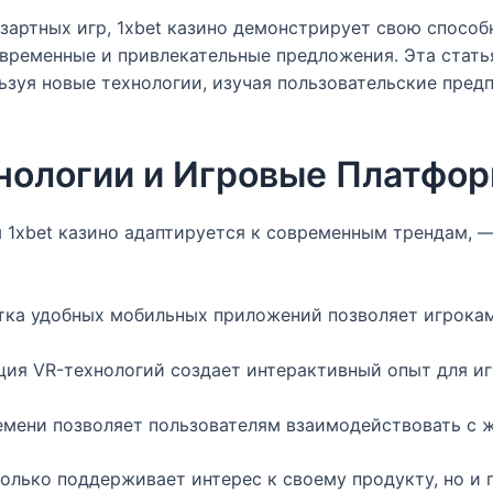
зартных игр, 1xbet казино демонстрирует свою способ
временные и привлекательные предложения. Эта статья
ьзуя новые технологии, изучая пользовательские пред
нологии и Игровые Платфо
 1xbet казино адаптируется к современным трендам, 
ка удобных мобильных приложений позволяет игрокам 
ия VR-технологий создает интерактивный опыт для иг
емени позволяет пользователям взаимодействовать с 
только поддерживает интерес к своему продукту, но и 