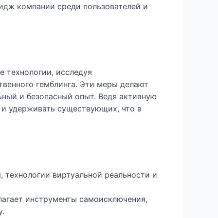
идж компании среди пользователей и
е технологии, исследуя
твенного гемблинга. Эти меры делают
ьный и безопасный опыт. Ведя активную
 и удерживать существующих, что в
, технологии виртуальной реальности и
лагает инструменты самоисключения,
у.