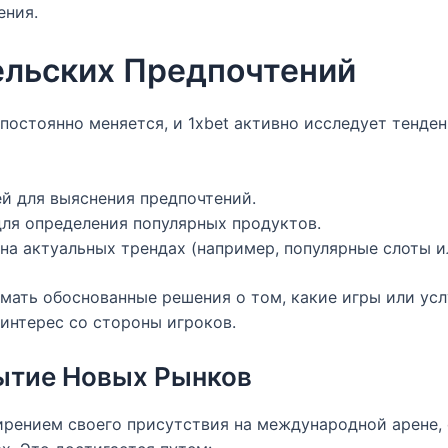
ения.
ельских Предпочтений
 постоянно меняется, и 1xbet активно исследует тенде
й для выяснения предпочтений.
для определения популярных продуктов.
на актуальных трендах (например, популярные слоты и
имать обоснованные решения о том, какие игры или усл
интерес со стороны игроков.
ытие Новых Рынков
ирением своего присутствия на международной арене,