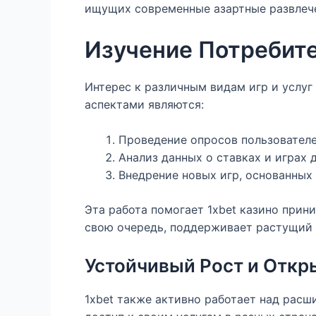
ищущих современные азартные развлеч
Изучение Потребит
Интерес к различным видам игр и услуг
аспектами являются:
Проведение опросов пользователе
Анализ данных о ставках и играх 
Внедрение новых игр, основанных 
Эта работа помогает 1xbet казино прин
свою очередь, поддерживает растущий 
Устойчивый Рост и Откр
1xbet также активно работает над расш