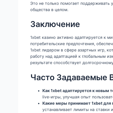
Это не только помогает поддерживать 
общества в целом.
Заключение
1xbet казино активно адаптируется к м
потребительские предпочтения, обеспеч
1xbet лидером в сфере азартных игр, к
работу над адаптацией к глобальным из
результате способствует долгосрочному
Часто Задаваемые 
Как 1xbet адаптируется к новым 
live-игры, улучшая опыт пользоват
Какие меры принимает 1xbet для
устанавливает лимиты на ставки 