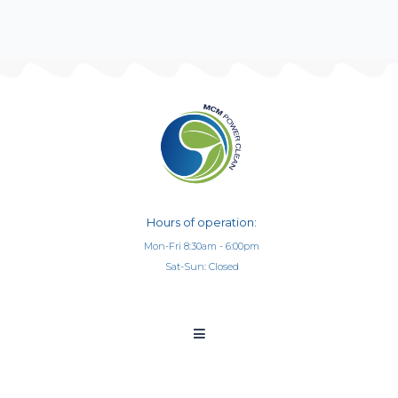
Hours of operation:
Mon-Fri 8:30am - 6:00pm
Sat-Sun: Closed